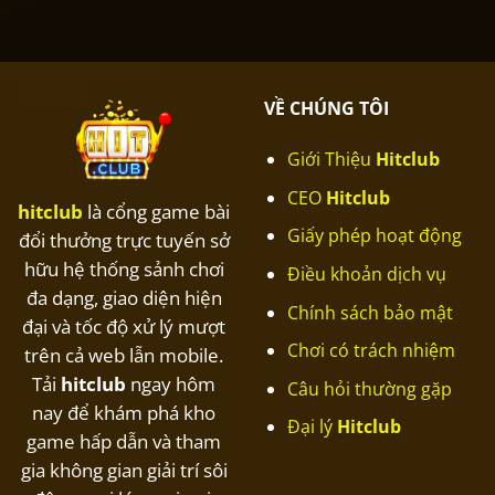
VỀ CHÚNG TÔI
Giới Thiệu
Hitclub
CEO
Hitclub
hitclub
là cổng game bài
Giấy phép hoạt động
đổi thưởng trực tuyến sở
hữu hệ thống sảnh chơi
Điều khoản dịch vụ
đa dạng, giao diện hiện
Chính sách bảo mật
đại và tốc độ xử lý mượt
Chơi có trách nhiệm
trên cả web lẫn mobile.
Tải
hitclub
ngay hôm
Câu hỏi thường gặp
nay để khám phá kho
Đại lý
Hitclub
game hấp dẫn và tham
gia không gian giải trí sôi