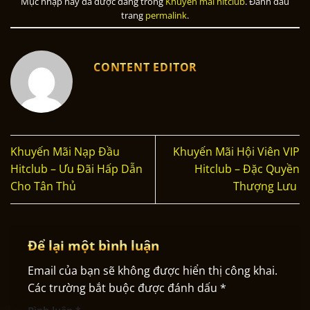
Mục nhập này đã được đăng trong
Khuyến mãi hitclub
. Đánh dấu
trang
permalink
.
CONTENT EDITOR
Khuyến Mãi Nạp Đầu
Khuyến Mãi Hội Viên VIP
Hitclub – Ưu Đãi Hấp Dẫn
Hitclub – Đặc Quyền
Cho Tân Thủ
Thượng Lưu
Để lại một bình luận
Email của bạn sẽ không được hiển thị công khai.
Các trường bắt buộc được đánh dấu
*