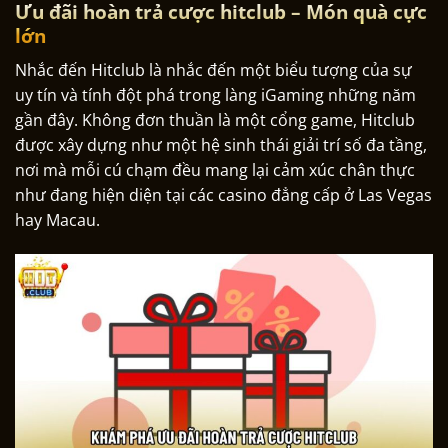
Ưu đãi hoàn trả cược hitclub – Món quà cực
lớn
Nhắc đến Hitclub là nhắc đến một biểu tượng của sự
uy tín và tính đột phá trong làng iGaming những năm
gần đây. Không đơn thuần là một cổng game, Hitclub
được xây dựng như một hệ sinh thái giải trí số đa tầng,
nơi mà mỗi cú chạm đều mang lại cảm xúc chân thực
như đang hiện diện tại các casino đẳng cấp ở Las Vegas
hay Macau.