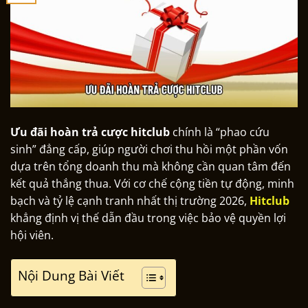
Ưu đãi hoàn trả cược hitclub
chính là “phao cứu
sinh” đẳng cấp, giúp người chơi thu hồi một phần vốn
dựa trên tổng doanh thu mà không cần quan tâm đến
kết quả thắng thua. Với cơ chế cộng tiền tự động, minh
bạch và tỷ lệ cạnh tranh nhất thị trường 2026,
Hitclub
khẳng định vị thế dẫn đầu trong việc bảo vệ quyền lợi
hội viên.
Nội Dung Bài Viết