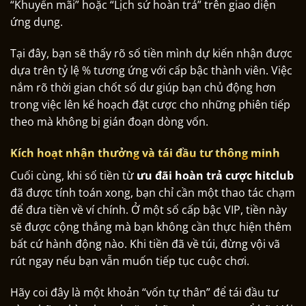
“Khuyến mãi” hoặc “Lịch sử hoàn trả” trên giao diện
ứng dụng.
Tại đây, bạn sẽ thấy rõ số tiền mình dự kiến nhận được
dựa trên tỷ lệ % tương ứng với cấp bậc thành viên. Việc
nắm rõ thời gian chốt số dư giúp bạn chủ động hơn
trong việc lên kế hoạch đặt cược cho những phiên tiếp
theo mà không bị gián đoạn dòng vốn.
Kích hoạt nhận thưởng và tái đầu tư thông minh
Cuối cùng, khi số tiền từ
ưu đãi hoàn trả cược hitclub
đã được tính toán xong, bạn chỉ cần một thao tác chạm
để đưa tiền về ví chính. Ở một số cấp bậc VIP, tiền này
sẽ được cộng thẳng mà bạn không cần thực hiện thêm
bất cứ hành động nào. Khi tiền đã về túi, đừng vội vã
rút ngay nếu bạn vẫn muốn tiếp tục cuộc chơi.
Hãy coi đây là một khoản “vốn tự thân” để tái đầu tư