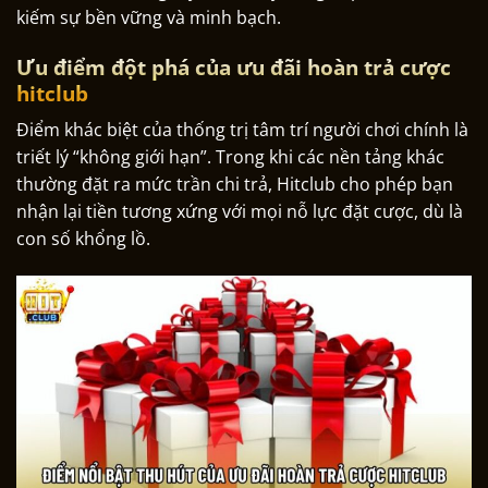
kiếm sự bền vững và minh bạch.
Ưu điểm đột phá của ưu đãi hoàn trả cược
hitclub
Điểm khác biệt của thống trị tâm trí người chơi chính là
triết lý “không giới hạn”. Trong khi các nền tảng khác
thường đặt ra mức trần chi trả, Hitclub cho phép bạn
nhận lại tiền tương xứng với mọi nỗ lực đặt cược, dù là
con số khổng lồ.