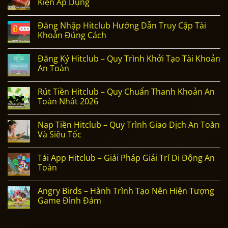
Kiện Áp Dụng
Đăng Nhập Hitclub Hướng Dẫn Truy Cập Tài
Khoản Đúng Cách
Đăng Ký Hitclub – Quy Trình Khởi Tạo Tài Khoản
An Toàn
Rút Tiền Hitclub – Quy Chuẩn Thanh Khoản An
Toàn Nhất 2026
Nạp Tiền Hitclub – Quy Trình Giao Dịch An Toàn
Và Siêu Tốc
Tải App Hitclub – Giải Pháp Giải Trí Di Động An
Toàn
Angry Birds – Hành Trình Tạo Nên Hiện Tượng
Game Đình Đám