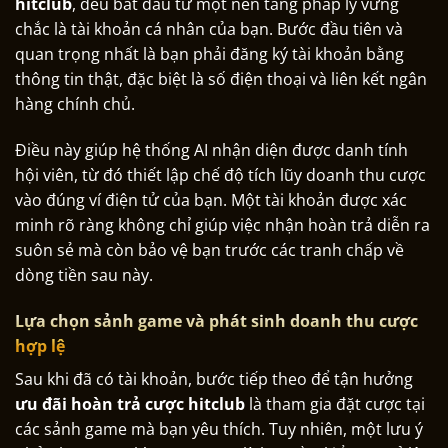
hitclub
, đều bắt đầu từ một nền tảng pháp lý vững
chắc là tài khoản cá nhân của bạn. Bước đầu tiên và
quan trọng nhất là bạn phải đăng ký tài khoản bằng
thông tin thật, đặc biệt là số điện thoại và liên kết ngân
hàng chính chủ.
Điều này giúp hệ thống AI nhận diện được danh tính
hội viên, từ đó thiết lập chế độ tích lũy doanh thu cược
vào đúng ví điện tử của bạn. Một tài khoản được xác
minh rõ ràng không chỉ giúp việc nhận hoàn trả diễn ra
suôn sẻ mà còn bảo vệ bạn trước các tranh chấp về
dòng tiền sau này.
Lựa chọn sảnh game và phát sinh doanh thu cược
hợp lệ
Sau khi đã có tài khoản, bước tiếp theo để tận hưởng
ưu đãi hoàn trả cược hitclub
là tham gia đặt cược tại
các sảnh game mà bạn yêu thích. Tuy nhiên, một lưu ý